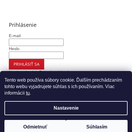
Prihlásenie
E-mail
Heslo
PRIHLÁSIŤ SA
Nová registrácia
Zabudnuté heslo
Tento web používa súbory cookie. Ďalším prechádzaním
tohto webu vyjadrujete súhlas s ich používaním. Viac
informácii
tu
.
Vytvoril Shoptet
Nastavenie
Copyright 2026
Autohaus.sk
. Všetky práva vyhradené.
Upraviť nastavenie cookies
Odmietnuť
Súhlasím
Nákup nad 99€ Vám doručíme ZADARMO