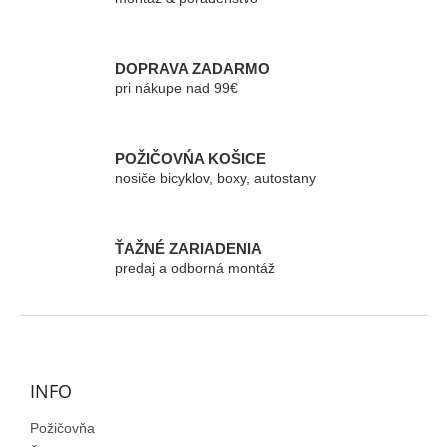
a
c
i
e
DOPRAVA ZADARMO
p
pri nákupe nad 99€
r
v
k
POŽIČOVŃA KOŠICE
y
nosiče bicyklov, boxy, autostany
v
ý
p
i
ŤAŽNÉ ZARIADENIA
s
predaj a odborná montáž
u
Z
á
p
ä
INFO
t
Požičovňa
i