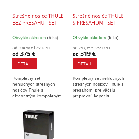
o
r
v
o
Strešné nosiče THULE
Strešné nosiče THULE
d
BEZ PRESAHU - SET
S PRESAHOM - SET
u
k
Obvykle skladom
(5 ks)
Obvykle skladom
(5 ks)
t
o
od 304,88 € bez DPH
od 259,35 € bez DPH
375 €
319 €
v
od
od
DETAIL
DETAIL
Kompletný set
Kompletný set nehlučných
nehlučných strešných
strešných nosičov Thule s
nosičov Thule s
presahom, pre väčšiu
elegantným kompaktným
prepravnú kapacitu.
dizajnom. Vybavené T-
Vybavený T-drážkou a
drážkou a zámkami.
zámkami.