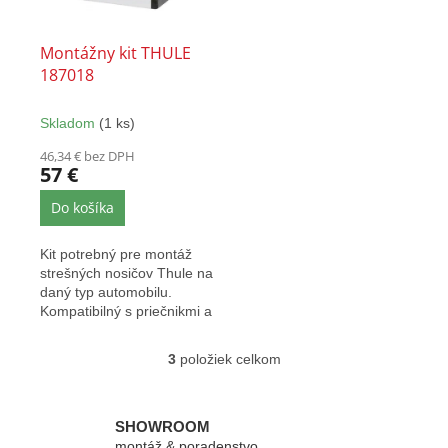
Montážny kit THULE
187018
Skladom
(1 ks)
46,34 € bez DPH
57 €
Do košíka
Kit potrebný pre montáž
strešných nosičov Thule na
daný typ automobilu.
Kompatibilný s priečnikmi a
pätkami Thule EVO...
3
položiek celkom
O
v
l
á
SHOWROOM
d
montáž & poradenstvo