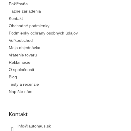
Požičovňa
i
e
Ťažné zariadenia
Kontakt
Obchodné podmienky
Podmienky ochrany osobných údajov
Veľkoobchod
Moja objednávka
Vrátenie tovaru
Reklamácie
O spoločnosti
Blog
Testy a recenzie
Napíšte nám
Kontakt
info
@
autohaus.sk