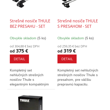
k
s
t
p
o
r
v
o
Strešné nosiče THULE
Strešné nosiče THULE
d
BEZ PRESAHU - SET
S PRESAHOM - SET
u
k
Obvykle skladom
(5 ks)
Obvykle skladom
(5 ks)
t
o
od 304,88 € bez DPH
od 259,35 € bez DPH
375 €
319 €
v
od
od
DETAIL
DETAIL
Kompletný set
Kompletný set nehlučných
nehlučných strešných
strešných nosičov Thule s
nosičov Thule s
presahom, pre väčšiu
elegantným kompaktným
prepravnú kapacitu.
dizajnom. Vybavené T-
Vybavený T-drážkou a
drážkou a zámkami.
zámkami.