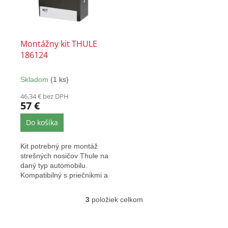
Montážny kit THULE
186124
Skladom
(1 ks)
46,34 € bez DPH
57 €
Do košíka
Kit potrebný pre montáž
strešných nosičov Thule na
daný typ automobilu.
Kompatibilný s priečnikmi a
pätkami Thule EVO...
3
položiek celkom
O
v
l