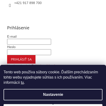
+421 917 898 700
Prihlásenie
E-mail
Heslo
PRIHLÁSIŤ SA
Nová registrácia
Zabudnuté heslo
Tento web používa súbory cookie. Ďalším prechádzaním
tohto webu vyjadrujete súhlas s ich používaním. Viac
informácii
tu
.
Vytvoril Shoptet
Nastavenie
Copyright 2026
Autohaus.sk
. Všetky práva vyhradené.
Upraviť nastavenie cookies