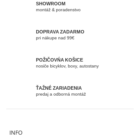
á
SHOWROOM
d
montáž & poradenstvo
a
c
i
e
DOPRAVA ZADARMO
p
pri nákupe nad 99€
r
v
k
POŽIČOVŃA KOŠICE
y
nosiče bicyklov, boxy, autostany
v
ý
p
i
ŤAŽNÉ ZARIADENIA
s
predaj a odborná montáž
u
Z
á
p
ä
INFO
t