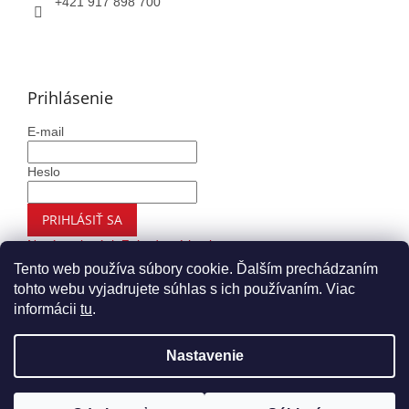
+421 917 898 700
Prihlásenie
E-mail
Heslo
PRIHLÁSIŤ SA
Nová registrácia
Zabudnuté heslo
Tento web používa súbory cookie. Ďalším prechádzaním
tohto webu vyjadrujete súhlas s ich používaním. Viac
informácii
tu
.
Vytvoril Shoptet
Nastavenie
Copyright 2026
Autohaus.sk
. Všetky práva vyhradené.
Upraviť nastavenie cookies