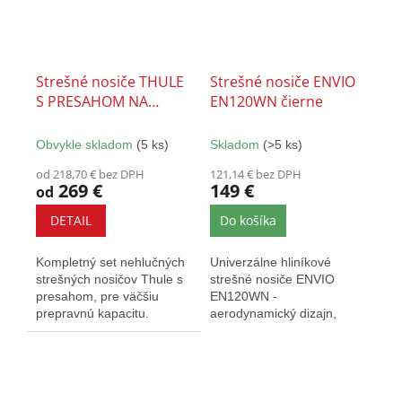
Strešné nosiče THULE
Strešné nosiče ENVIO
S PRESAHOM NA
EN120WN čierne
LYŽINY - SET
Obvykle skladom
(5 ks)
Skladom
(>5 ks)
od 218,70 € bez DPH
121,14 € bez DPH
269 €
149 €
od
DETAIL
Do košíka
Kompletný set nehlučných
Univerzálne hliníkové
strešných nosičov Thule s
strešné nosiče ENVIO
presahom, pre väčšiu
EN120WN -
prepravnú kapacitu.
aerodynamický dizajn,
Vybavený T-drážkou a
dĺžka tyčí 120 cm, nosnosť
zámkami....
až 90 kg,...