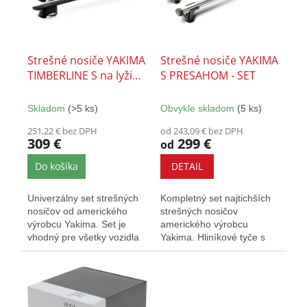
k
s
t
p
o
r
v
o
Strešné nosiče YAKIMA
Strešné nosiče YAKIMA
d
TIMBERLINE S na lyžiny
S PRESAHOM - SET
u
- SET
k
Skladom
(>5 ks)
Obvykle skladom
(5 ks)
t
o
251,22 € bez DPH
od 243,09 € bez DPH
309 €
299 €
v
od
Do košíka
DETAIL
Univerzálny set strešných
Kompletný set najtichších
nosičov od amerického
strešných nosičov
výrobcu Yakima. Set je
amerického výrobcu
vhodný pre všetky vozidla
Yakima. Hliníkové tyče s
ktoré majú dvihnuté
presahom poskytujú väčšiu
pozdĺžne...
prepravnú...