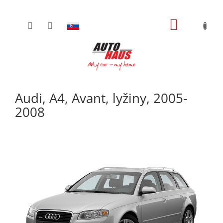
Prejsť
NÁKUPN
na
obsah
KOŠÍK
Audi, A4, Avant, lyžiny, 2005-
2008