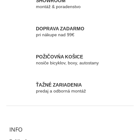
SHOWROOM
d
montáž & poradenstvo
a
c
i
e
DOPRAVA ZADARMO
p
pri nákupe nad 99€
r
v
k
POŽIČOVŃA KOŠICE
y
nosiče bicyklov, boxy, autostany
v
ý
p
i
ŤAŽNÉ ZARIADENIA
s
predaj a odborná montáž
u
Z
á
p
ä
INFO
t