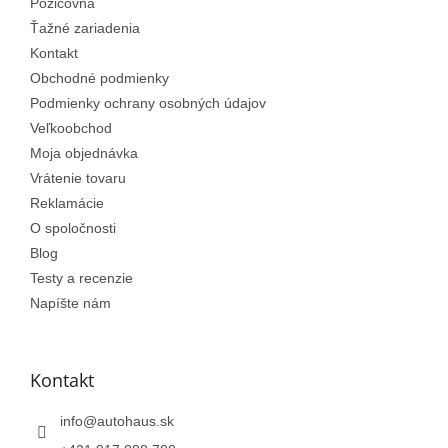
Požičovňa
i
e
Ťažné zariadenia
Kontakt
Obchodné podmienky
Podmienky ochrany osobných údajov
Veľkoobchod
Moja objednávka
Vrátenie tovaru
Reklamácie
O spoločnosti
Blog
Testy a recenzie
Napíšte nám
Kontakt
info
@
autohaus.sk