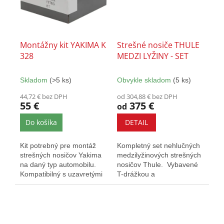
Montážny kit YAKIMA K
Strešné nosiče THULE
328
MEDZI LYŽINY - SET
Skladom
(>5 ks)
Obvykle skladom
(5 ks)
44,72 € bez DPH
od 304,88 € bez DPH
55 €
375 €
od
Do košíka
DETAIL
Kit potrebný pre montáž
Kompletný set nehlučných
strešných nosičov Yakima
medzilyžinových strešných
na daný typ automobilu.
nosičov Thule. Vybavené
Kompatibilný s uzavretými
T-drážkou a
aj presahovými nosičmi...
zámkami. Určený pre
vozidlá s...