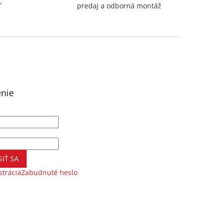
,
predaj a odborná montáž
enie
SIŤ SA
strácia
Zabudnuté heslo