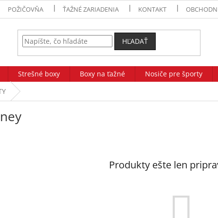
POŽIČOVŇA
ŤAŽNÉ ZARIADENIA
KONTAKT
OBCHODN
HĽADAŤ
Strešné boxy
Boxy na ťažné
Nosiče pre športy
TY
rney
Produkty ešte len pripr