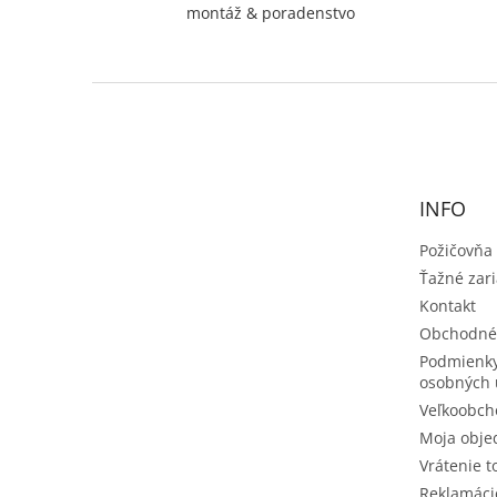
montáž & poradenstvo
Z
á
p
ä
t
INFO
i
e
Požičovňa
Ťažné zar
Kontakt
Obchodné
Podmienky
osobných 
Veľkoobch
Moja obje
Vrátenie t
Reklamáci