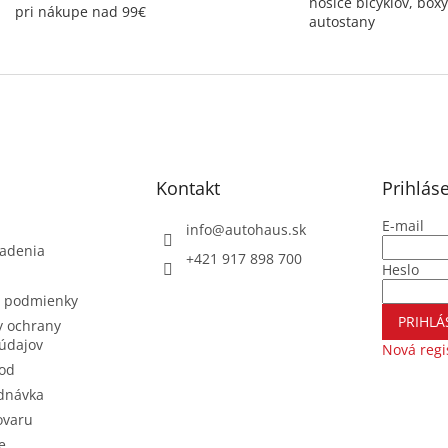
nosiče bicyklov, boxy
pri nákupe nad 99€
autostany
Kontakt
Prihlás
E-mail
info
@
autohaus.sk
iadenia
+421 917 898 700
Heslo
 podmienky
PRIHLÁ
 ochrany
údajov
Nová regi
od
dnávka
ovaru
e