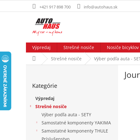
Prejsť
+421 917 898 700
info@autohaus.sk
na
obsah
Výpredaj
Strešné nosiče
Nosiče bicyklov
Domov
Strešné nosiče
Výber podľa auta - SE
B
Jou
o
Preskočiť
č
Kategórie
kategórie
n
ý
Výpredaj
p
Strešné nosiče
a
Výber podľa auta - SETY
n
e
Samostatné komponenty YAKIMA
l
Samostatné komponenty THULE
Príslušenstvo