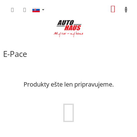
Prejsť
NÁKU
na
obsah
KOŠÍK
E-Pace
Produkty ešte len pripravujeme.