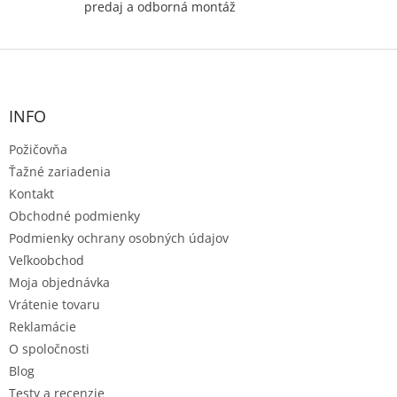
predaj a odborná montáž
Z
á
p
ä
INFO
t
Požičovňa
i
e
Ťažné zariadenia
Kontakt
Obchodné podmienky
Podmienky ochrany osobných údajov
Veľkoobchod
Moja objednávka
Vrátenie tovaru
Reklamácie
O spoločnosti
Blog
Testy a recenzie