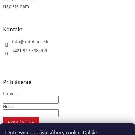
Napíšte nám
Kontakt
info
@
autohaus.sk
+421 917 898 700
Prihlásenie
E-mail
Heslo
PRIHLÁSIŤ SA
Nová registrácia
Zabudnuté heslo
Tento web používa súbory cookie. Ďalším