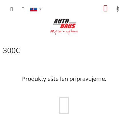
Prejsť
NÁKU
na
obsah
KOŠÍK
300C
Produkty ešte len pripravujeme.