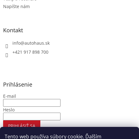
Napíšte nám
Kontakt
info
@
autohaus.sk
+421 917 898 700
Prihlásenie
E-mail
Heslo
PRIHLÁSIŤ SA
Nová registrácia
Zabudnuté heslo
Tento web používa súbory cookie. Ďalším