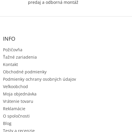
predaj a odborná montáž
Z
á
p
ä
INFO
t
Požičovňa
i
e
Ťažné zariadenia
Kontakt
Obchodné podmienky
Podmienky ochrany osobných údajov
Veľkoobchod
Moja objednávka
Vrátenie tovaru
Reklamácie
O spoločnosti
Blog
Testy a recenzie