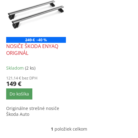
p
p
r
i
o
s
d
p
u
r
k
o
t
249 €
–40 %
d
NOSIČE ŠKODA ENYAQ
o
u
ORIGINÁL
v
k
t
Skladom
(2 ks)
o
121,14 € bez DPH
v
149 €
Do košíka
Originálne strešné nosiče
Škoda Auto
1
položiek celkom
O
v