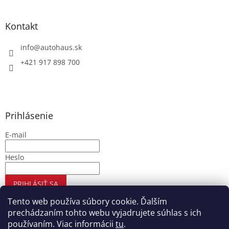
Kontakt
info
@
autohaus.sk
+421 917 898 700
Prihlásenie
E-mail
Heslo
PRIHLÁSIŤ SA
Nová registrácia
Zabudnuté heslo
Tento web používa súbory cookie. Ďalším
prechádzaním tohto webu vyjadrujete súhlas s ich
používaním. Viac informácii
tu
.