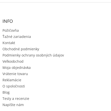
l
Z
á
á
d
p
a
ä
INFO
c
t
i
Požičovňa
i
e
e
p
Ťažné zariadenia
r
Kontakt
v
Obchodné podmienky
k
Podmienky ochrany osobných údajov
y
v
Veľkoobchod
ý
Moja objednávka
p
Vrátenie tovaru
i
s
Reklamácie
u
O spoločnosti
Blog
Testy a recenzie
Napíšte nám