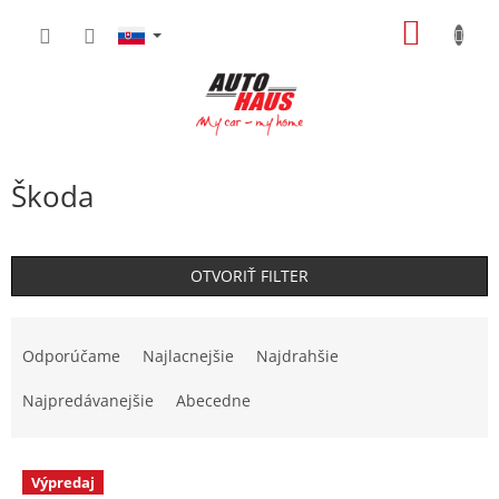
Prejsť
NÁKU
na
obsah
KOŠÍK
Škoda
OTVORIŤ FILTER
R
a
Odporúčame
Najlacnejšie
Najdrahšie
d
e
Najpredávanejšie
Abecedne
n
i
V
e
Výpredaj
ý