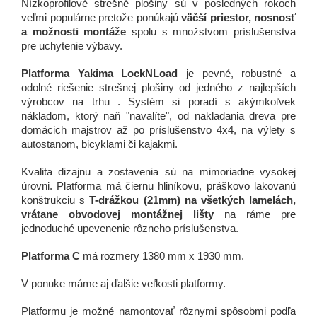
Nízkoprofilové strešné plošiny sú v posledných rokoch
veľmi populárne pretože ponúkajú
väčší priestor, nosnosť
a možnosti montáže
spolu s množstvom príslušenstva
pre uchytenie výbavy.
Platforma Yakima LockNLoad
je pevné, robustné a
odolné riešenie strešnej plošiny od jedného z najlepších
výrobcov na trhu . Systém si poradí s akýmkoľvek
nákladom, ktorý naň "navalíte", od nakladania dreva pre
domácich majstrov až po príslušenstvo 4x4, na výlety s
autostanom, bicyklami či kajakmi.
Kvalita dizajnu a zostavenia sú na mimoriadne vysokej
úrovni. Platforma má čiernu hliníkovu, práškovo lakovanú
konštrukciu s
T-drážkou (21mm) na všetkých lamelách,
vrátane obvodovej montážnej lišty
na ráme pre
jednoduché upevenenie rôzneho príslušenstva.
Platforma C
má rozmery 1380 mm x 1930 mm.
V ponuke máme aj ďalšie veľkosti platformy.
Platformu je možné namontovať rôznymi spôsobmi podľa