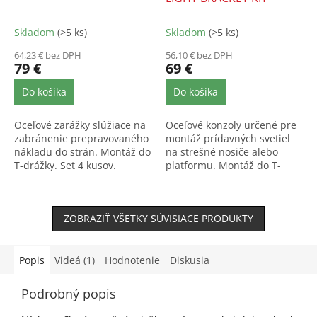
Skladom
(>5 ks)
Skladom
(>5 ks)
64,23 € bez DPH
56,10 € bez DPH
79 €
69 €
Do košíka
Do košíka
Oceľové zarážky slúžiace na
Oceľové konzoly určené pre
zabránenie prepravovaného
montáž prídavných svetiel
nákladu do strán. Montáž do
na strešné nosiče alebo
T-drážky. Set 4 kusov.
platformu. Montáž do T-
drážky. Set 2 kusov.
ZOBRAZIŤ VŠETKY SÚVISIACE PRODUKTY
Popis
Videá (1)
Hodnotenie
Diskusia
Podrobný popis