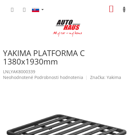
Prejsť
NÁKU
na
obsah
KOŠÍK
YAKIMA PLATFORMA C
1380x1930mm
LNLYAK8000339
Priemerné
Neohodnotené
Podrobnosti hodnotenia
Značka:
Yakima
hodnotenie
produktu
je
0,0
z
5
hviezdičiek.