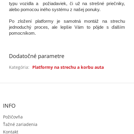
typu vozidla a požiadaviek, či už na strešné priečniky,
alebo pomocou iného systému z našej ponuky.
Po zložení platformy je samotná montáž na strechu
jednoduchý proces, ale lepšie Vám to pôjde s ďalším
pomocníkom.
Dodatočné parametre
Kategória
:
Platformy na strechu a korbu auta
Z
á
p
ä
INFO
t
Požičovňa
i
e
Ťažné zariadenia
Kontakt