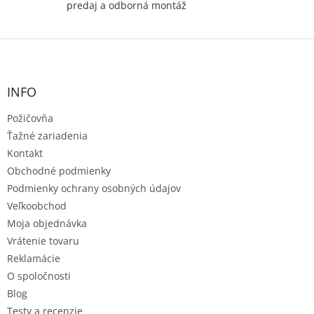
predaj a odborná montáž
Z
á
p
ä
INFO
t
Požičovňa
i
e
Ťažné zariadenia
Kontakt
Obchodné podmienky
Podmienky ochrany osobných údajov
Veľkoobchod
Moja objednávka
Vrátenie tovaru
Reklamácie
O spoločnosti
Blog
Testy a recenzie