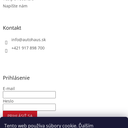
Napíšte nám
Kontakt
info
@
autohaus.sk
+421 917 898 700
Prihlásenie
E-mail
Heslo
PRIHLÁSIŤ SA
Nová registrácia
Zabudnuté heslo
Tento web používa súbory cookie. Ďalším