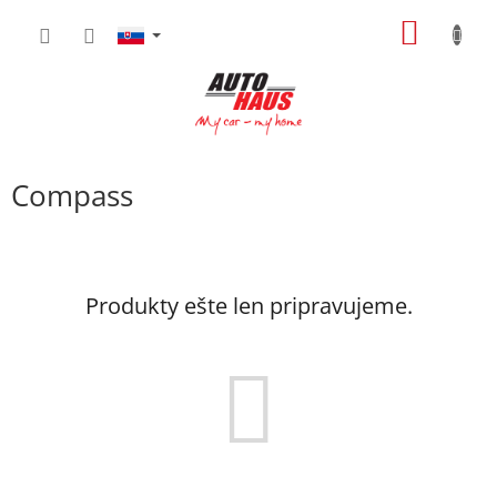
Prejsť
NÁKU
na
obsah
KOŠÍK
Compass
Produkty ešte len pripravujeme.