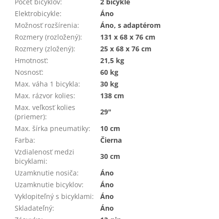
Počet bicyklov
:
2 bicykle
Elektrobicykle
:
Áno
Možnosť rozšírenia
:
Áno, s adaptérom
Rozmery (rozložený)
:
131 x 68 x 76 cm
Rozmery (zložený)
:
25 x 68 x 76 cm
Hmotnosť
:
21,5 kg
Nosnosť
:
60 kg
Max. váha 1 bicykla
:
30 kg
Max. rázvor kolies
:
138 cm
Max. veľkosť kolies
29"
(priemer)
:
Max. šírka pneumatiky
:
10 cm
Farba
:
Čierna
Vzdialenosť medzi
30 cm
bicyklami
:
Uzamknutie nosiča
:
Áno
Uzamknutie bicyklov
:
Áno
Vyklopiteľný s bicyklami
:
Áno
Skladateľný
:
Áno