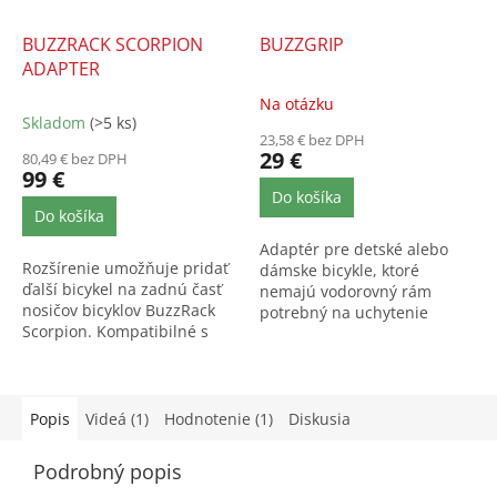
BUZZRACK SCORPION
BUZZGRIP
ADAPTER
Na otázku
Priemerné
Skladom
(>5 ks)
hodnotenie
23,58 € bez DPH
produktu
29 €
80,49 € bez DPH
je
99 €
5,0
Do košíka
z
Do košíka
5
Adaptér pre detské alebo
hviezdičiek.
Rozšírenie umožňuje pridať
dámske bicykle, ktoré
ďalší bicykel na zadnú časť
nemajú vodorovný rám
nosičov bicyklov BuzzRack
potrebný na uchytenie
Scorpion. Kompatibilné s
bicykla pri prepravovaní.
modelom Scorpion...
Popis
Videá (1)
Hodnotenie (1)
Diskusia
Podrobný popis