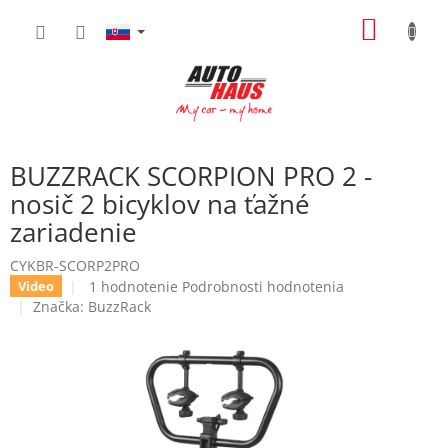
Prejsť
NÁKU
na
obsah
KOŠÍK
BUZZRACK SCORPION PRO 2 -
nosič 2 bicyklov na ťažné
zariadenie
CYKBR-SCORP2PRO
Priemerné
1 hodnotenie
Podrobnosti hodnotenia
Video
hodnotenie
Značka:
BuzzRack
produktu
je
5,0
z
5
hviezdičiek.