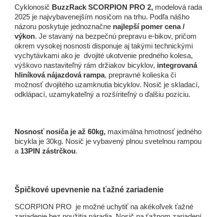
Cyklonosič
BuzzRack SCORPION PRO 2,
modelová rada
2025 je najvybavenejším nosičom na trhu. Podľa nášho
názoru poskytuje jednoznačne
najlepší pomer cena /
výkon
. Je stavaný na bezpečnú prepravu e-bikov, pričom
okrem vysokej nosnosti disponuje aj takými technickými
vychytávkami ako je dvojité ukotvenie predného kolesa,
výškovo nastaviteľný rám držiakov bicyklov,
integrovaná
hliníková nájazdová rampa
, prepravné kolieska či
možnosť dvojitého uzamknutia bicyklov. Nosič je skladací,
odklápací, uzamykateľný a rozšíriteľný o ďalšiu pozíciu.
Nosnosť nosiča je až 60kg,
maximálna hmotnosť jedného
bicykla je 30kg. Nosič je vybavený plnou svetelnou rampou
a
13PIN zástrčkou
.
Špičkové upevnenie na ťažné zariadenie
SCORPION PRO je možné uchytiť na akékoľvek ťažné
zariadenie bez použitia náradia. Nosič na ťažnom zariadení