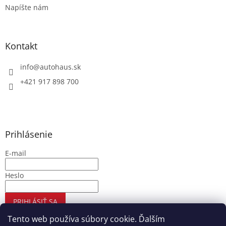
Napíšte nám
Kontakt
info
@
autohaus.sk
+421 917 898 700
Prihlásenie
E-mail
Heslo
PRIHLÁSIŤ SA
Nová registrácia
Zabudnuté heslo
Tento web používa súbory cookie. Ďalším