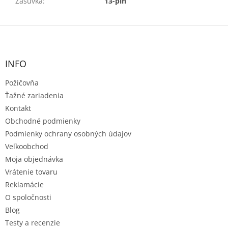
Zásuvka
:
13-pin
Z
á
p
ä
INFO
t
Požičovňa
i
e
Ťažné zariadenia
Kontakt
Obchodné podmienky
Podmienky ochrany osobných údajov
Veľkoobchod
Moja objednávka
Vrátenie tovaru
Reklamácie
O spoločnosti
Blog
Testy a recenzie