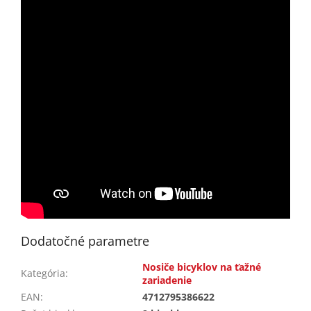
Dodatočné parametre
Nosiče bicyklov na ťažné
Kategória
:
zariadenie
EAN
:
4712795386622