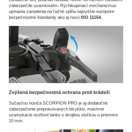
zabezpečíte uzamknutím. Rýchloupínací mechanizmus
upínania zariadenia na ťažné spĺňa najvyššie európske
bezpečnostné štandardy ako aj novú
ISO 11154.
Zvýšená bezpečnostná ochrana proti krádeži
Súčasťou nosiča SCORPION PRO je aj dodatočné
zabezpečenie prepravovaných bicyklov, masívne
uzamykacie oceľové lanko s dvojitou slučkou o priemere
10 mm.