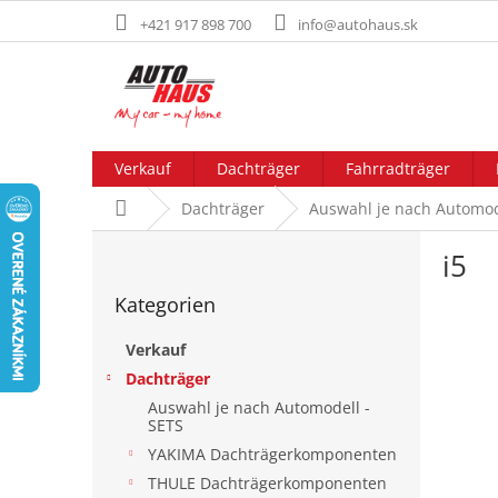
Zum
+421 917 898 700
info@autohaus.sk
Inhalt
springen
Verkauf
Dachträger
Fahrradträger
Startseite
Dachträger
Auswahl je nach Automod
S
i5
e
Kategorien
i
Kategorien
überspringen
t
e
Verkauf
n
Dachträger
l
Auswahl je nach Automodell -
e
SETS
i
YAKIMA Dachträgerkomponenten
s
t
THULE Dachträgerkomponenten