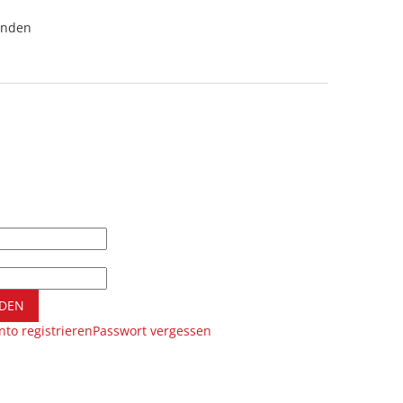
unden
DEN
to registrieren
Passwort vergessen