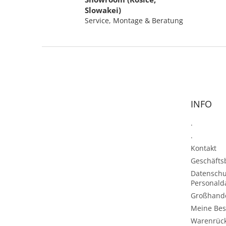
Slowakei)
Service, Montage & Beratung
F
u
ß
z
e
INFO
i
l
.
e
.
Kontakt
Geschäft
Datenschu
Personald
Großhand
Meine Bes
Warenrüc