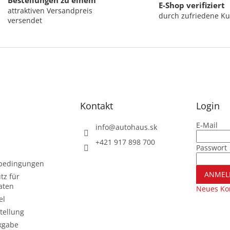
Bestellungen zu einem
E-Shop verifiziert
attraktiven Versandpreis
durch zufriedene K
versendet
Kontakt
Login
E-Mail
info
@
autohaus.sk
+421 917 898 700
Passwort
sbedingungen
ANMEL
tz für
aten
Neues Kon
el
tellung
kgabe