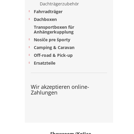
e
Dachträgerzubehör
Fahrradträger
Dachboxen
Transportboxen für
Anhängerkupplung
Nosiče pre športy
Camping & Caravan
Off-road & Pick-up
Ersatzteile
Wir akzeptieren online-
Zahlungen
Showroom (Košice,