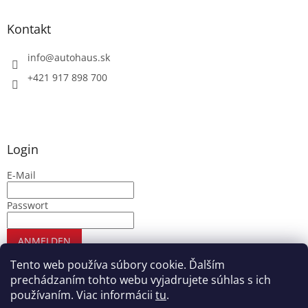
Kontakt
info
@
autohaus.sk
+421 917 898 700
Login
E-Mail
Passwort
ANMELDEN
Neues Konto registrieren
Passwort vergessen
Tento web používa súbory cookie. Ďalším
prechádzaním tohto webu vyjadrujete súhlas s ich
používaním. Viac informácii
tu
.