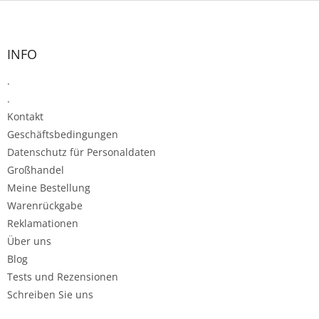
F
u
ß
z
INFO
e
.
i
l
.
e
Kontakt
Geschäftsbedingungen
Datenschutz für Personaldaten
Großhandel
Meine Bestellung
Warenrückgabe
Reklamationen
Über uns
Blog
Tests und Rezensionen
Schreiben Sie uns