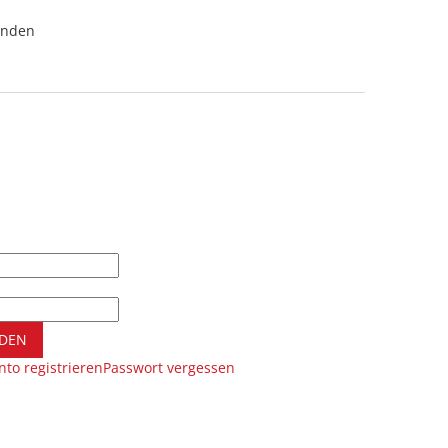
unden
DEN
to registrieren
Passwort vergessen