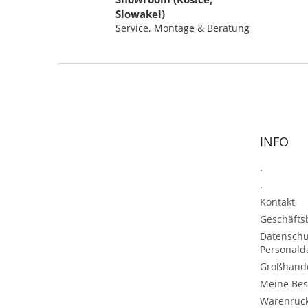
Slowakei)
Service, Montage & Beratung
F
u
ß
z
e
INFO
i
l
.
e
.
Kontakt
Geschäft
Datenschu
Personald
Großhand
Meine Bes
Warenrüc