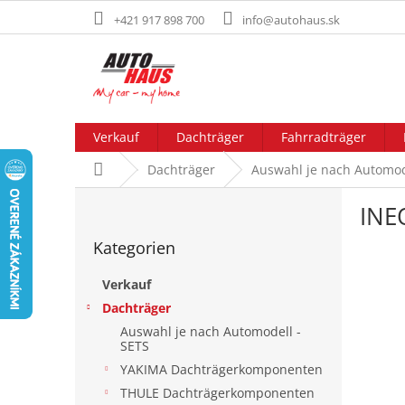
Zum
+421 917 898 700
info@autohaus.sk
Inhalt
springen
Verkauf
Dachträger
Fahrradträger
Startseite
Dachträger
Auswahl je nach Automod
S
INE
e
Kategorien
i
Kategorien
überspringen
t
e
Verkauf
n
Dachträger
l
Auswahl je nach Automodell -
e
SETS
i
YAKIMA Dachträgerkomponenten
s
t
THULE Dachträgerkomponenten