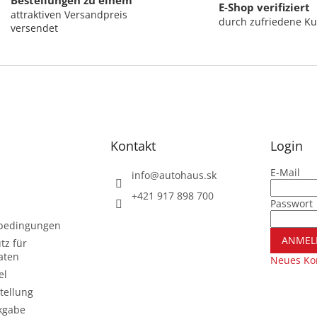
Bestellungen zu einem
E-Shop verifiziert
attraktiven Versandpreis
durch zufriedene K
versendet
Kontakt
Login
E-Mail
info
@
autohaus.sk
+421 917 898 700
Passwort
sbedingungen
ANMEL
tz für
aten
Neues Kon
el
tellung
kgabe