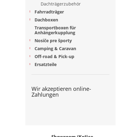
e
Dachträgerzubehör
Fahrradträger
Dachboxen
Transportboxen für
Anhängerkupplung
Nosiče pre športy
Camping & Caravan
Off-road & Pick-up
Ersatzteile
Wir akzeptieren online-
Zahlungen
Showroom (Košice,