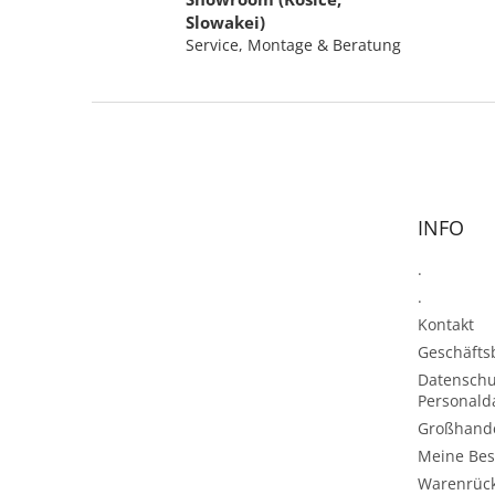
Slowakei)
Service, Montage & Beratung
F
u
ß
z
e
INFO
i
l
.
e
.
Kontakt
Geschäft
Datenschu
Personald
Großhand
Meine Bes
Warenrüc