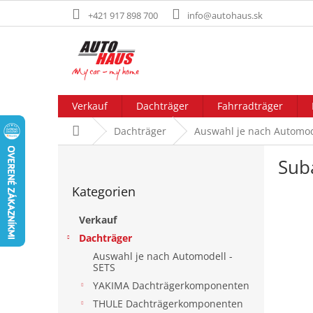
Zum
+421 917 898 700
info@autohaus.sk
Inhalt
springen
Verkauf
Dachträger
Fahrradträger
Startseite
Dachträger
Auswahl je nach Automod
S
Sub
e
Kategorien
i
Kategorien
überspringen
t
e
Verkauf
n
Dachträger
l
Auswahl je nach Automodell -
e
SETS
i
YAKIMA Dachträgerkomponenten
s
t
THULE Dachträgerkomponenten