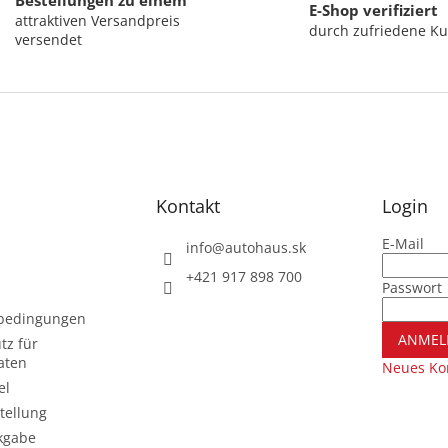
Bestellungen zu einem
E-Shop verifiziert
attraktiven Versandpreis
durch zufriedene K
versendet
Kontakt
Login
E-Mail
info
@
autohaus.sk
+421 917 898 700
Passwort
sbedingungen
ANMEL
tz für
aten
Neues Kon
el
tellung
kgabe