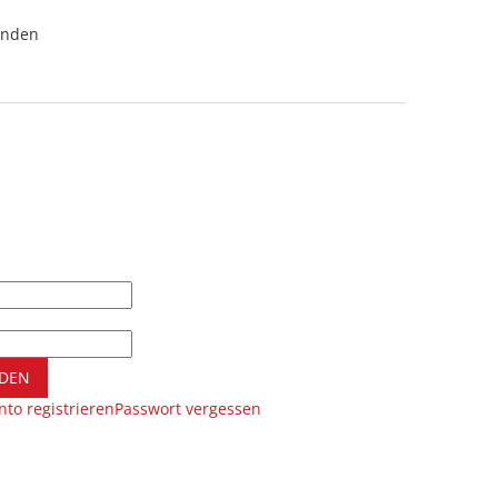
unden
DEN
to registrieren
Passwort vergessen