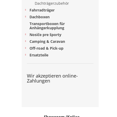
e
Dachträgerzubehör
Fahrradträger
Dachboxen
Transportboxen für
Anhängerkupplung
Nosiče pre športy
Camping & Caravan
Off-road & Pick-up
Ersatzteile
Wir akzeptieren online-
Zahlungen
Showroom (Košice,