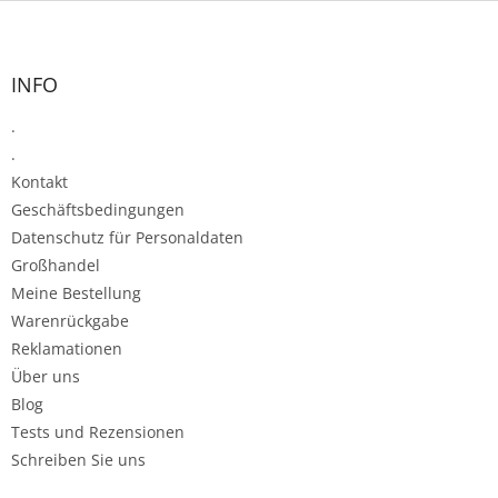
F
u
ß
z
INFO
e
.
i
l
.
e
Kontakt
Geschäftsbedingungen
Datenschutz für Personaldaten
Großhandel
Meine Bestellung
Warenrückgabe
Reklamationen
Über uns
Blog
Tests und Rezensionen
Schreiben Sie uns