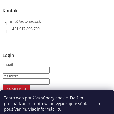
Kontakt
info
@
autohaus.sk
+421 917 898 700
Login
E-Mail
Passwort
ANMELDEN
Neues Konto registrieren
Passwort vergessen
Tento web používa súbory cookie. Ďalším
prechádzaním tohto webu vyjadrujete súhlas s ich
používaním. Viac informácii
tu
.