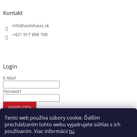
Kontakt
info
@
autohaus.sk
+421 917 898 700
Login
E-Mail
Passwort
ANMELDEN
Neues Konto registrieren
Passwort vergessen
Tento web používa súbory cookie. Ďalším
prechádzaním tohto webu vyjadrujete súhlas s ich
používaním. Viac informácii
tu
.