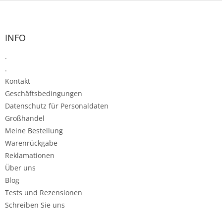
F
u
ß
z
INFO
e
.
i
l
.
e
Kontakt
Geschäftsbedingungen
Datenschutz für Personaldaten
Großhandel
Meine Bestellung
Warenrückgabe
Reklamationen
Über uns
Blog
Tests und Rezensionen
Schreiben Sie uns