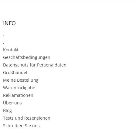
F
u
ß
z
INFO
e
.
i
l
.
e
Kontakt
Geschäftsbedingungen
Datenschutz für Personaldaten
Großhandel
Meine Bestellung
Warenrückgabe
Reklamationen
Über uns
Blog
Tests und Rezensionen
Schreiben Sie uns