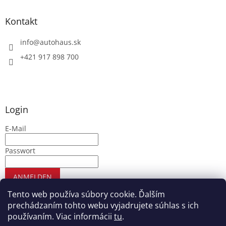
Kontakt
info
@
autohaus.sk
+421 917 898 700
Login
E-Mail
Passwort
ANMELDEN
Neues Konto registrieren
Passwort vergessen
Tento web používa súbory cookie. Ďalším
prechádzaním tohto webu vyjadrujete súhlas s ich
používaním. Viac informácii
tu
.